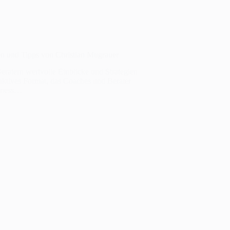
en und Tipps von Christian Mugrauer
ratern wertvolle Einblicke und Strategien
aktives Format, das Coaches und Berater
siness…