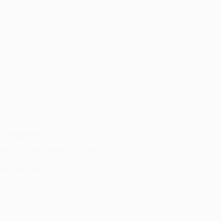
nd Skalierung
tständige und Unternehmer, die ihr Business
ahrung als erfolgreicher Business Coach und
uer als Experte…